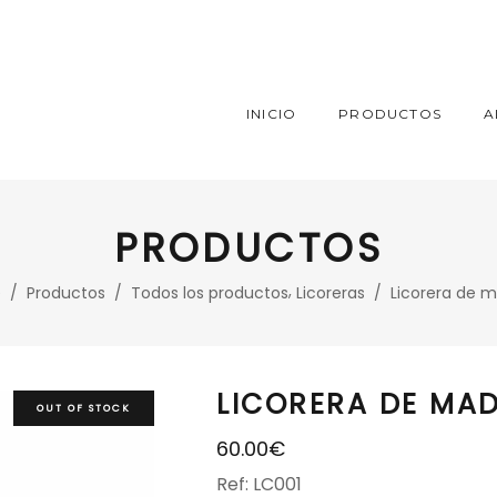
INICIO
PRODUCTOS
A
PRODUCTOS
,
e
/
Productos
/
Todos los productos
Licoreras
/
Licorera de 
LICORERA DE MA
OUT OF STOCK
60.00
€
Ref: LC001