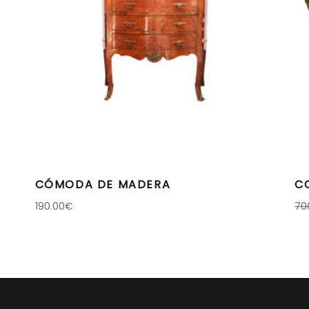
CÓMODA DE MADERA
C
190.00
€
70